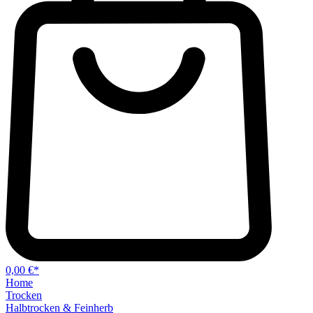
0,00 €*
Home
Trocken
Halbtrocken & Feinherb