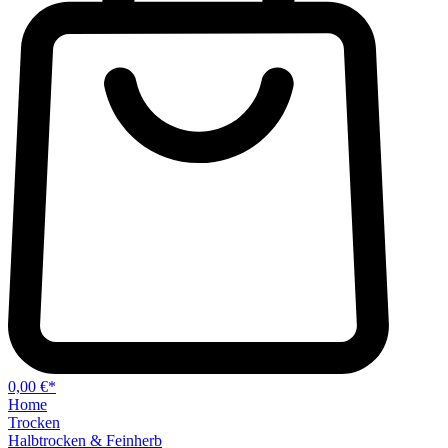
0,00 €*
Home
Trocken
Halbtrocken & Feinherb